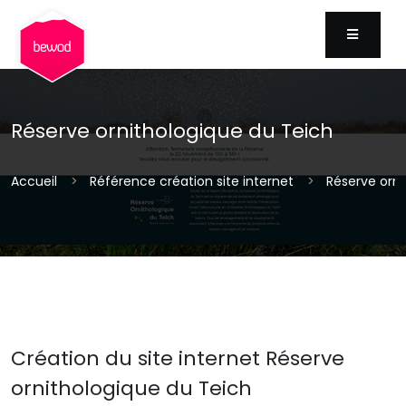
MENU
Réserve ornithologique du Teich
Accueil
Référence création site internet
Réserve orni
Création du site internet Réserve
ornithologique du Teich