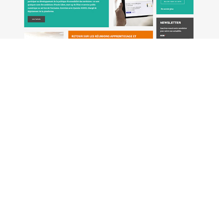
CRFH – Handicap Aquitaine
Développement du site internet CRFH (Centre Ressource
Formation Handicap) en Nouvelle-Aquitaine. Refonte du
site internet Ce site de présentation propose […]